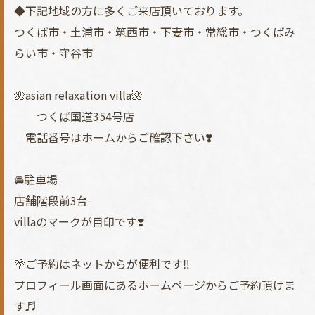
◆下記地域の方に多くご来店頂いております。
つくば市・土浦市・筑西市・下妻市・常総市・つくばみ
らい市・守谷市
🌺asian relaxation villa🌺
つくば国道354号店
電話番号はホームからご確認下さい❣️
🚘駐車場
店舗階段前3台
villaのマークが目印です❣️
🌴ご予約はネットからが便利です‼︎
プロフィール画面にあるホームページからご予約頂けま
す♬