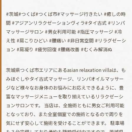
#茨城#つくば#つくば市#マッサージ行きたい #癒しの時
間 #アジアンリラクゼーションヴィラ#タイ古式 #リンパ
マッサージサロン #男女利用可能 #指圧マッサージ #冷
え性 #肩こりひどい #腰痛い #非日常空間 #リラグゼーシ
ョン #肩凝り #疲労回復 #腰痛改善 #むくみ解消ぬ
茨城県つくば市エリアにあるasian relaxation villaは、も
みほぐしやタイ古式マッサージ、リンパオイルマッサー
ジなど様々なお身体のお悩みにお応えできるように、豊
富なマッサージメニューを取り揃えているリラクゼーシ
ョンサロンです。 当店は、全施術ともに男女ご利用可能
となっており、また全室個室での施術となるので周りを
気にせず安心して施術を受けることができます。 駐車場
も３台完備しており予約も随時受付中ですので、茨城県