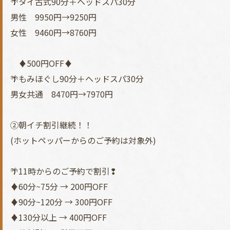
🌴タイ古式90分＋ヘッドスパ30分
男性 9950円→9250円
女性 9460円→8760円
♦500円OFF♦
🌴もみほぐし90分＋ヘッドスパ30分
男女共通 8470円→7970円
②朝イチ割引継続！！
(ホットペッパーからのご予約は対象外)
🌴11時からのご予約で割引❢
♦60分~75分 → 200円OFF
♦90分~120分 → 300円OFF
♦130分以上 → 400円OFF