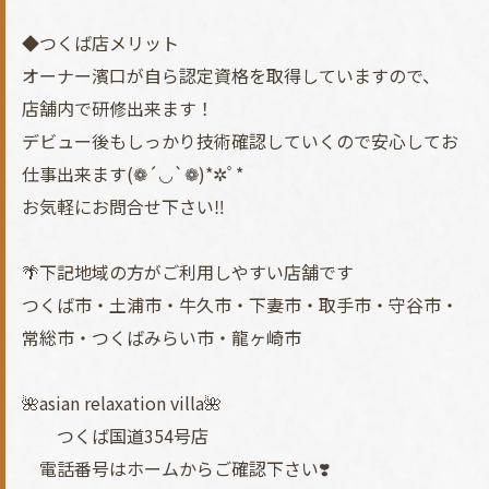
◆つくば店メリット
オーナー濱口が自ら認定資格を取得していますので、
店舗内で研修出来ます！
デビュー後もしっかり技術確認していくので安心してお
仕事出来ます(❁´◡`❁)*✲ﾟ*
お気軽にお問合せ下さい‼︎
🌴下記地域の方がご利用しやすい店舗です
つくば市・土浦市・牛久市・下妻市・取手市・守谷市・
常総市・つくばみらい市・龍ヶ崎市
🌺asian relaxation villa🌺
つくば国道354号店
電話番号はホームからご確認下さい❣️