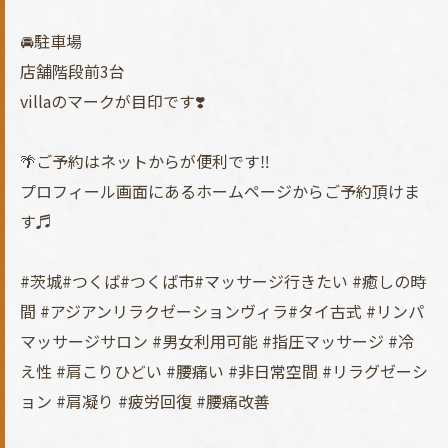
🚘駐車場
店舗階段前3台
villaのマークが目印です❣️
🌴ご予約はネットからが便利です‼︎
プロフィール画面にあるホームページからご予約頂けま
す♬
#茨城#つくば#つくば市#マッサージ行きたい #癒しの時
間 #アジアンリラクゼーションヴィラ#タイ古式 #リンパ
マッサージサロン #男女利用可能 #指圧マッサージ #冷
え性 #肩こりひどい #腰痛い #非日常空間 #リラグゼーシ
ョン #肩凝り #疲労回復 #腰痛改善