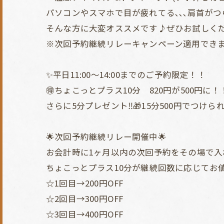
パソコンやスマホで目が疲れてる､､､肩首がつら
そんな方に大変オススメです♪ぜひお試しくだ
※次回予約継続リレーキャンペーン適用でき
✨平日11:00～14:00までのご予約限定！！
🉐ちょこっとプラス10分 820円が500円に！
さらに5分プレゼント‼🎁︎15分500円でつけら
🌟次回予約継続リレー開催中🌟
お会計時に1ヶ月以内の次回予約をその場で入
ちょこっとプラス10分が継続回数に応じてお
☆1回目→200円OFF
☆2回目→300円OFF
☆3回目→400円OFF