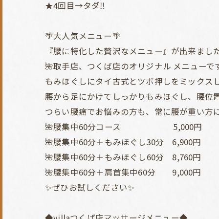
★4回目→タダ‼️
🌴大人気メニュー🌴
『腰に特化した贅沢なメニュー』が出来まし
🌺取手店、つくば店のオリジナル メニューです
もみほぐしにタイ古式とツボ押しをミックスし
腰から足にかけてしっかりもみほぐし、腰位
つらい腰痛でお悩みの方も、常に腰が重い方
🌺腰集中60分コース 5,000円
🌺腰集中60分＋もみほぐし30分 6,900円
🌺腰集中60分＋もみほぐし60分 8,760円
🌺腰集中60分＋肩首集中60分 9,000円
✨ぜひお試しください✨
◆villaつくば店マッサージメニュー◆