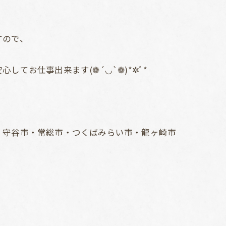
すので、
てお仕事出来ます(❁´◡`❁)*✲ﾟ*
・守谷市・常総市・つくばみらい市・龍ヶ崎市